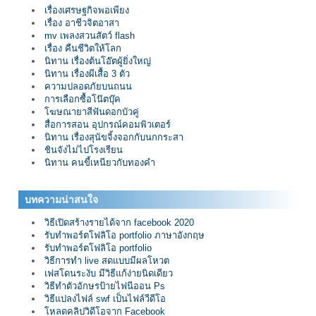
เรื่องเศรษฐกิจพอเพียง
เรื่อง อาชีวจิตอาสา
mv เพลงสวนสัตว์ flash
เรื่อง คืนชีวิตให้โลก
นิทาน เรื่องต้นโอ๊ตผู้ยิ่งใหญ่
นิทาน เรื่องผีเสื้อ 3 ตัว
ความปลอดภัยบนถนน
การเลือกซื้อโน๊ตบุ๊ค
โฆษณายาสีฟันดอกบัวคู่
สื่อการสอน อุปกรณ์คอมพิวเตอร์
นิทาน เรื่องสุนัขจิ้งจอกกับนกกระสา
ชินจังไม่ไปโรงเรียน
นิทาน คนขี้เหนียวกับทองคำ
บทความน่าสนใจ
วิธีเปิดสร้างรายได้จาก facebook 2020
รับทำพอร์ตโฟลิโอ portfolio ภาษาอังกฤษ
รับทำพอร์ตโฟลิโอ portfolio
วิธีการทำ live สดแบบมีผลโหวต
เฟสโดนระงับ มีวิธีแก้ง่ายนิดเดียว
วิธีทำตัวอักษรป้ายไฟนีออน Ps
วิธีแปลงไฟล์ swf เป็นไฟล์วีดีโอ
โหลดคลิปวิดีโอจาก Facebook