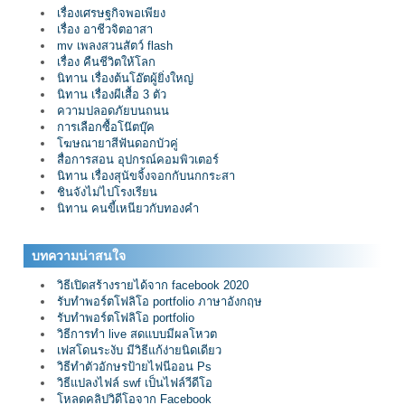
เรื่องเศรษฐกิจพอเพียง
เรื่อง อาชีวจิตอาสา
mv เพลงสวนสัตว์ flash
เรื่อง คืนชีวิตให้โลก
นิทาน เรื่องต้นโอ๊ตผู้ยิ่งใหญ่
นิทาน เรื่องผีเสื้อ 3 ตัว
ความปลอดภัยบนถนน
การเลือกซื้อโน๊ตบุ๊ค
โฆษณายาสีฟันดอกบัวคู่
สื่อการสอน อุปกรณ์คอมพิวเตอร์
นิทาน เรื่องสุนัขจิ้งจอกกับนกกระสา
ชินจังไม่ไปโรงเรียน
นิทาน คนขี้เหนียวกับทองคำ
บทความน่าสนใจ
วิธีเปิดสร้างรายได้จาก facebook 2020
รับทำพอร์ตโฟลิโอ portfolio ภาษาอังกฤษ
รับทำพอร์ตโฟลิโอ portfolio
วิธีการทำ live สดแบบมีผลโหวต
เฟสโดนระงับ มีวิธีแก้ง่ายนิดเดียว
วิธีทำตัวอักษรป้ายไฟนีออน Ps
วิธีแปลงไฟล์ swf เป็นไฟล์วีดีโอ
โหลดคลิปวิดีโอจาก Facebook