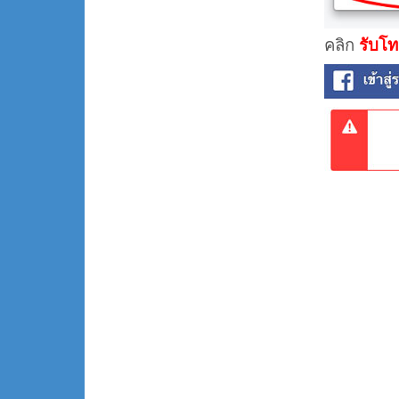
คลิก
รับโท