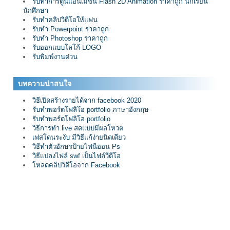
รับทำการ์ตูนแอนิเมชั่น Flash 2D Animation ราคาถูก นักเรียน
นักศึกษา
รับทำคลิปวิดีโอให้แฟน
รับทำ Powerpoint ราคาถูก
รับทำ Photoshop ราคาถูก
รับออกแบบโลโก้ LOGO
รับพิมพ์งานด่วน
บทความน่าสนใจ
วิธีเปิดสร้างรายได้จาก facebook 2020
รับทำพอร์ตโฟลิโอ portfolio ภาษาอังกฤษ
รับทำพอร์ตโฟลิโอ portfolio
วิธีการทำ live สดแบบมีผลโหวต
เฟสโดนระงับ มีวิธีแก้ง่ายนิดเดียว
วิธีทำตัวอักษรป้ายไฟนีออน Ps
วิธีแปลงไฟล์ swf เป็นไฟล์วีดีโอ
โหลดคลิปวิดีโอจาก Facebook