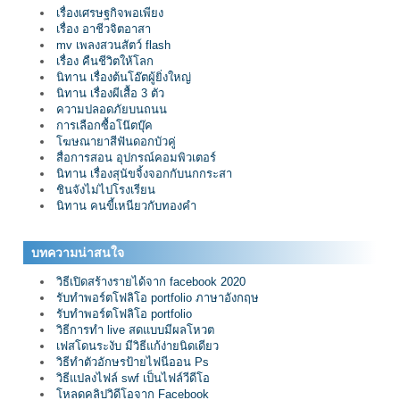
เรื่องเศรษฐกิจพอเพียง
เรื่อง อาชีวจิตอาสา
mv เพลงสวนสัตว์ flash
เรื่อง คืนชีวิตให้โลก
นิทาน เรื่องต้นโอ๊ตผู้ยิ่งใหญ่
นิทาน เรื่องผีเสื้อ 3 ตัว
ความปลอดภัยบนถนน
การเลือกซื้อโน๊ตบุ๊ค
โฆษณายาสีฟันดอกบัวคู่
สื่อการสอน อุปกรณ์คอมพิวเตอร์
นิทาน เรื่องสุนัขจิ้งจอกกับนกกระสา
ชินจังไม่ไปโรงเรียน
นิทาน คนขี้เหนียวกับทองคำ
บทความน่าสนใจ
วิธีเปิดสร้างรายได้จาก facebook 2020
รับทำพอร์ตโฟลิโอ portfolio ภาษาอังกฤษ
รับทำพอร์ตโฟลิโอ portfolio
วิธีการทำ live สดแบบมีผลโหวต
เฟสโดนระงับ มีวิธีแก้ง่ายนิดเดียว
วิธีทำตัวอักษรป้ายไฟนีออน Ps
วิธีแปลงไฟล์ swf เป็นไฟล์วีดีโอ
โหลดคลิปวิดีโอจาก Facebook