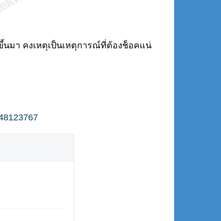
ขึ้นมา คงเหตุเป็นเหตุการณ์ที่ต้องช็อคแน่
548123767