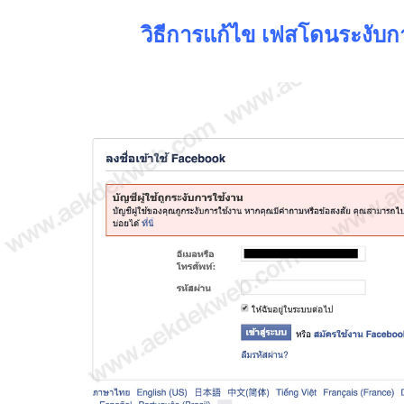
วิธีการแก้ไข เฟสโดนระงับก