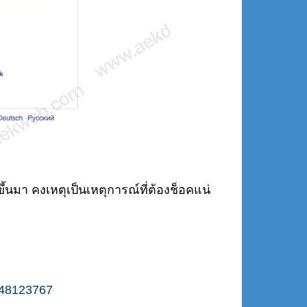
ขึ้นมา คงเหตุเป็นเหตุการณ์ที่ต้องช็อคแน่
548123767