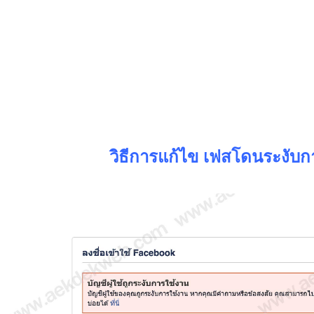
วิธีการแก้ไข เฟสโดนระงับก