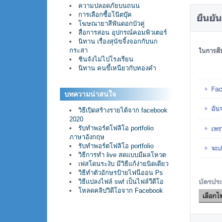
ความปลอดภัยบนถนน
การเลือกซื้อโน๊ตบุ๊ค
โฆษณายาสีฟันดอกบัวคู่
สื่อการสอน อุปกรณ์คอมพิวเตอร์
นิทาน เรื่องสุนัขจิ้งจอกกับนก
กระสา
ชินจังไม่ไปโรงเรียน
นิทาน คนขี้เหนียวกับทองคำ
บทความน่าสนใจ
วิธีเปิดสร้างรายได้จาก facebook
2020
รับทำพอร์ตโฟลิโอ portfolio
ภาษาอังกฤษ
รับทำพอร์ตโฟลิโอ portfolio
วิธีการทำ live สดแบบมีผลโหวต
เฟสโดนระงับ มีวิธีแก้ง่ายนิดเดียว
วิธีทำตัวอักษรป้ายไฟนีออน Ps
วิธีแปลงไฟล์ swf เป็นไฟล์วีดีโอ
โหลดคลิปวิดีโอจาก Facebook