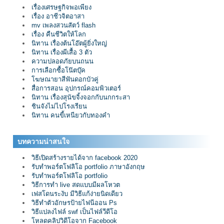
เรื่องเศรษฐกิจพอเพียง
เรื่อง อาชีวจิตอาสา
mv เพลงสวนสัตว์ flash
เรื่อง คืนชีวิตให้โลก
นิทาน เรื่องต้นโอ๊ตผู้ยิ่งใหญ่
นิทาน เรื่องผีเสื้อ 3 ตัว
ความปลอดภัยบนถนน
การเลือกซื้อโน๊ตบุ๊ค
โฆษณายาสีฟันดอกบัวคู่
สื่อการสอน อุปกรณ์คอมพิวเตอร์
นิทาน เรื่องสุนัขจิ้งจอกกับนกกระสา
ชินจังไม่ไปโรงเรียน
นิทาน คนขี้เหนียวกับทองคำ
บทความน่าสนใจ
วิธีเปิดสร้างรายได้จาก facebook 2020
รับทำพอร์ตโฟลิโอ portfolio ภาษาอังกฤษ
รับทำพอร์ตโฟลิโอ portfolio
วิธีการทำ live สดแบบมีผลโหวต
เฟสโดนระงับ มีวิธีแก้ง่ายนิดเดียว
วิธีทำตัวอักษรป้ายไฟนีออน Ps
วิธีแปลงไฟล์ swf เป็นไฟล์วีดีโอ
โหลดคลิปวิดีโอจาก Facebook