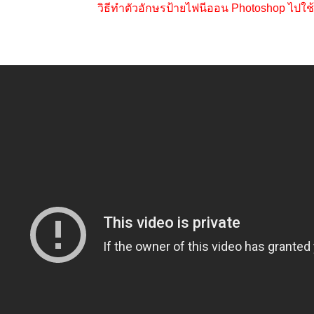
วิธีทำตัวอักษรป้ายไฟนีออน Photoshop ไปใ