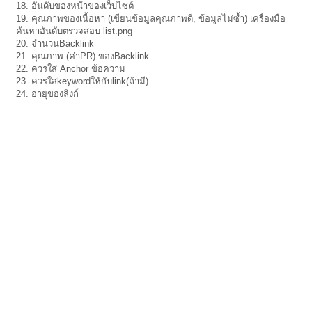
18. อันดับของหน้าของเว็บไซต์
19. คุณภาพของเนื้อหา (เขียนข้อมูลคุณภาพดี, ข้อมูลไม่ซ้ำ) เครื่องมือ
ค้นหาอันดับตรวจสอบ list.png
20. จำนวนBacklink
21. คุณภาพ (ค่าPR) ของBacklink
22. ควรใส่ Anchor ข้อความ
23. ควรใส่keywordให้กับlink(ถ้ามี)
24. อายุของลิงก์