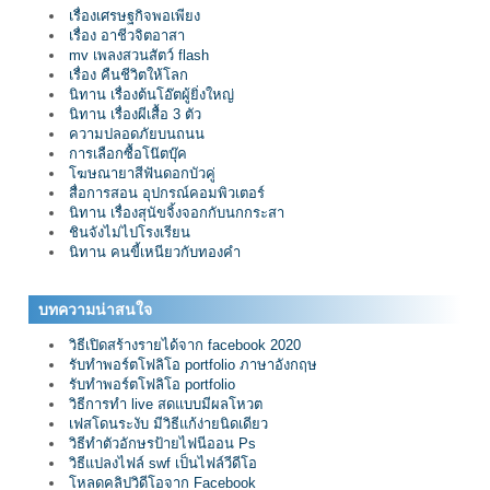
เรื่องเศรษฐกิจพอเพียง
เรื่อง อาชีวจิตอาสา
mv เพลงสวนสัตว์ flash
เรื่อง คืนชีวิตให้โลก
นิทาน เรื่องต้นโอ๊ตผู้ยิ่งใหญ่
นิทาน เรื่องผีเสื้อ 3 ตัว
ความปลอดภัยบนถนน
การเลือกซื้อโน๊ตบุ๊ค
โฆษณายาสีฟันดอกบัวคู่
สื่อการสอน อุปกรณ์คอมพิวเตอร์
นิทาน เรื่องสุนัขจิ้งจอกกับนกกระสา
ชินจังไม่ไปโรงเรียน
นิทาน คนขี้เหนียวกับทองคำ
บทความน่าสนใจ
วิธีเปิดสร้างรายได้จาก facebook 2020
รับทำพอร์ตโฟลิโอ portfolio ภาษาอังกฤษ
รับทำพอร์ตโฟลิโอ portfolio
วิธีการทำ live สดแบบมีผลโหวต
เฟสโดนระงับ มีวิธีแก้ง่ายนิดเดียว
วิธีทำตัวอักษรป้ายไฟนีออน Ps
วิธีแปลงไฟล์ swf เป็นไฟล์วีดีโอ
โหลดคลิปวิดีโอจาก Facebook