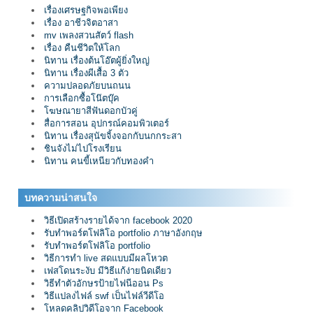
เรื่องเศรษฐกิจพอเพียง
เรื่อง อาชีวจิตอาสา
mv เพลงสวนสัตว์ flash
เรื่อง คืนชีวิตให้โลก
นิทาน เรื่องต้นโอ๊ตผู้ยิ่งใหญ่
นิทาน เรื่องผีเสื้อ 3 ตัว
ความปลอดภัยบนถนน
การเลือกซื้อโน๊ตบุ๊ค
โฆษณายาสีฟันดอกบัวคู่
สื่อการสอน อุปกรณ์คอมพิวเตอร์
นิทาน เรื่องสุนัขจิ้งจอกกับนกกระสา
ชินจังไม่ไปโรงเรียน
นิทาน คนขี้เหนียวกับทองคำ
บทความน่าสนใจ
วิธีเปิดสร้างรายได้จาก facebook 2020
รับทำพอร์ตโฟลิโอ portfolio ภาษาอังกฤษ
รับทำพอร์ตโฟลิโอ portfolio
วิธีการทำ live สดแบบมีผลโหวต
เฟสโดนระงับ มีวิธีแก้ง่ายนิดเดียว
วิธีทำตัวอักษรป้ายไฟนีออน Ps
วิธีแปลงไฟล์ swf เป็นไฟล์วีดีโอ
โหลดคลิปวิดีโอจาก Facebook