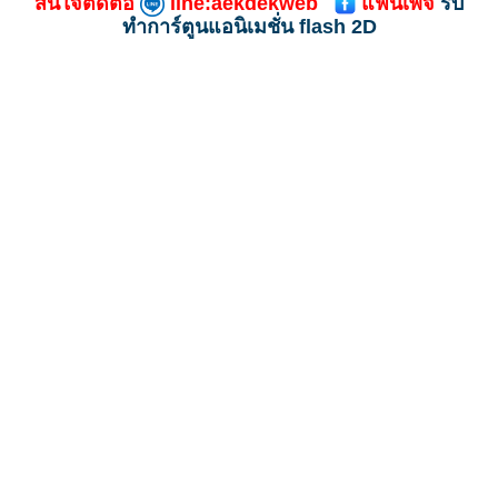
สนใจติดต่อ
line:aekdekweb
แฟนเพจ
รับ
ทําการ์ตูนแอนิเมชั่น flash 2D