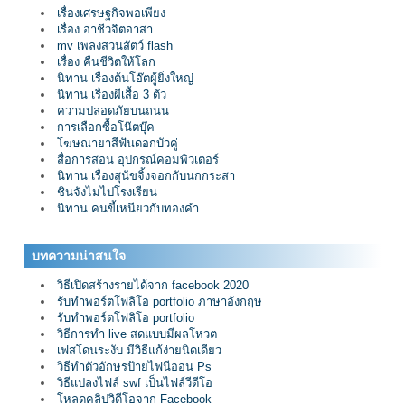
เรื่องเศรษฐกิจพอเพียง
เรื่อง อาชีวจิตอาสา
mv เพลงสวนสัตว์ flash
เรื่อง คืนชีวิตให้โลก
นิทาน เรื่องต้นโอ๊ตผู้ยิ่งใหญ่
นิทาน เรื่องผีเสื้อ 3 ตัว
ความปลอดภัยบนถนน
การเลือกซื้อโน๊ตบุ๊ค
โฆษณายาสีฟันดอกบัวคู่
สื่อการสอน อุปกรณ์คอมพิวเตอร์
นิทาน เรื่องสุนัขจิ้งจอกกับนกกระสา
ชินจังไม่ไปโรงเรียน
นิทาน คนขี้เหนียวกับทองคำ
บทความน่าสนใจ
วิธีเปิดสร้างรายได้จาก facebook 2020
รับทำพอร์ตโฟลิโอ portfolio ภาษาอังกฤษ
รับทำพอร์ตโฟลิโอ portfolio
วิธีการทำ live สดแบบมีผลโหวต
เฟสโดนระงับ มีวิธีแก้ง่ายนิดเดียว
วิธีทำตัวอักษรป้ายไฟนีออน Ps
วิธีแปลงไฟล์ swf เป็นไฟล์วีดีโอ
โหลดคลิปวิดีโอจาก Facebook