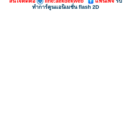
สนใจติดต่อ
line:aekdekweb
แฟนเพจ
รับ
ทําการ์ตูนแอนิเมชั่น flash 2D