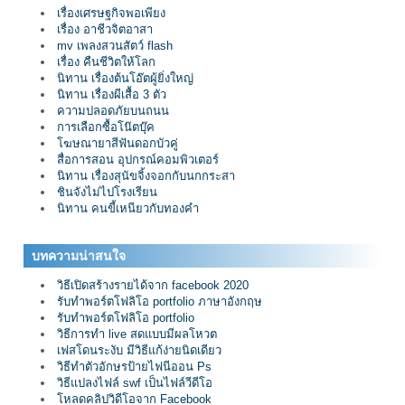
เรื่องเศรษฐกิจพอเพียง
เรื่อง อาชีวจิตอาสา
mv เพลงสวนสัตว์ flash
เรื่อง คืนชีวิตให้โลก
นิทาน เรื่องต้นโอ๊ตผู้ยิ่งใหญ่
นิทาน เรื่องผีเสื้อ 3 ตัว
ความปลอดภัยบนถนน
การเลือกซื้อโน๊ตบุ๊ค
โฆษณายาสีฟันดอกบัวคู่
สื่อการสอน อุปกรณ์คอมพิวเตอร์
นิทาน เรื่องสุนัขจิ้งจอกกับนกกระสา
ชินจังไม่ไปโรงเรียน
นิทาน คนขี้เหนียวกับทองคำ
บทความน่าสนใจ
วิธีเปิดสร้างรายได้จาก facebook 2020
รับทำพอร์ตโฟลิโอ portfolio ภาษาอังกฤษ
รับทำพอร์ตโฟลิโอ portfolio
วิธีการทำ live สดแบบมีผลโหวต
เฟสโดนระงับ มีวิธีแก้ง่ายนิดเดียว
วิธีทำตัวอักษรป้ายไฟนีออน Ps
วิธีแปลงไฟล์ swf เป็นไฟล์วีดีโอ
โหลดคลิปวิดีโอจาก Facebook