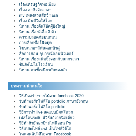
เรื่องเศรษฐกิจพอเพียง
เรื่อง อาชีวจิตอาสา
mv เพลงสวนสัตว์ flash
เรื่อง คืนชีวิตให้โลก
นิทาน เรื่องต้นโอ๊ตผู้ยิ่งใหญ่
นิทาน เรื่องผีเสื้อ 3 ตัว
ความปลอดภัยบนถนน
การเลือกซื้อโน๊ตบุ๊ค
โฆษณายาสีฟันดอกบัวคู่
สื่อการสอน อุปกรณ์คอมพิวเตอร์
นิทาน เรื่องสุนัขจิ้งจอกกับนกกระสา
ชินจังไม่ไปโรงเรียน
นิทาน คนขี้เหนียวกับทองคำ
บทความน่าสนใจ
วิธีเปิดสร้างรายได้จาก facebook 2020
รับทำพอร์ตโฟลิโอ portfolio ภาษาอังกฤษ
รับทำพอร์ตโฟลิโอ portfolio
วิธีการทำ live สดแบบมีผลโหวต
เฟสโดนระงับ มีวิธีแก้ง่ายนิดเดียว
วิธีทำตัวอักษรป้ายไฟนีออน Ps
วิธีแปลงไฟล์ swf เป็นไฟล์วีดีโอ
โหลดคลิปวิดีโอจาก Facebook