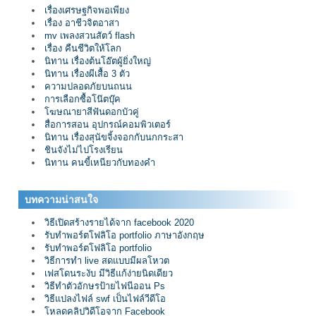
เรื่องเศรษฐกิจพอเพียง
เรื่อง อาชีวจิตอาสา
mv เพลงสวนสัตว์ flash
เรื่อง คืนชีวิตให้โลก
นิทาน เรื่องต้นโอ๊ตผู้ยิ่งใหญ่
นิทาน เรื่องผีเสื้อ 3 ตัว
ความปลอดภัยบนถนน
การเลือกซื้อโน๊ตบุ๊ค
โฆษณายาสีฟันดอกบัวคู่
สื่อการสอน อุปกรณ์คอมพิวเตอร์
นิทาน เรื่องสุนัขจิ้งจอกกับนกกระสา
ชินจังไม่ไปโรงเรียน
นิทาน คนขี้เหนียวกับทองคำ
บทความน่าสนใจ
วิธีเปิดสร้างรายได้จาก facebook 2020
รับทำพอร์ตโฟลิโอ portfolio ภาษาอังกฤษ
รับทำพอร์ตโฟลิโอ portfolio
วิธีการทำ live สดแบบมีผลโหวต
เฟสโดนระงับ มีวิธีแก้ง่ายนิดเดียว
วิธีทำตัวอักษรป้ายไฟนีออน Ps
วิธีแปลงไฟล์ swf เป็นไฟล์วีดีโอ
โหลดคลิปวิดีโอจาก Facebook