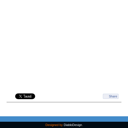
Share
Designed by
DiabloDesign
.