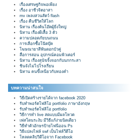
เรื่องเศรษฐกิจพอเพียง
เรื่อง อาชีวจิตอาสา
mv เพลงสวนสัตว์ flash
เรื่อง คืนชีวิตให้โลก
นิทาน เรื่องต้นโอ๊ตผู้ยิ่งใหญ่
นิทาน เรื่องผีเสื้อ 3 ตัว
ความปลอดภัยบนถนน
การเลือกซื้อโน๊ตบุ๊ค
โฆษณายาสีฟันดอกบัวคู่
สื่อการสอน อุปกรณ์คอมพิวเตอร์
นิทาน เรื่องสุนัขจิ้งจอกกับนกกระสา
ชินจังไม่ไปโรงเรียน
นิทาน คนขี้เหนียวกับทองคำ
บทความน่าสนใจ
วิธีเปิดสร้างรายได้จาก facebook 2020
รับทำพอร์ตโฟลิโอ portfolio ภาษาอังกฤษ
รับทำพอร์ตโฟลิโอ portfolio
วิธีการทำ live สดแบบมีผลโหวต
เฟสโดนระงับ มีวิธีแก้ง่ายนิดเดียว
วิธีทำตัวอักษรป้ายไฟนีออน Ps
วิธีแปลงไฟล์ swf เป็นไฟล์วีดีโอ
โหลดคลิปวิดีโอจาก Facebook