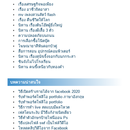
เรื่องเศรษฐกิจพอเพียง
เรื่อง อาชีวจิตอาสา
mv เพลงสวนสัตว์ flash
เรื่อง คืนชีวิตให้โลก
นิทาน เรื่องต้นโอ๊ตผู้ยิ่งใหญ่
นิทาน เรื่องผีเสื้อ 3 ตัว
ความปลอดภัยบนถนน
การเลือกซื้อโน๊ตบุ๊ค
โฆษณายาสีฟันดอกบัวคู่
สื่อการสอน อุปกรณ์คอมพิวเตอร์
นิทาน เรื่องสุนัขจิ้งจอกกับนกกระสา
ชินจังไม่ไปโรงเรียน
นิทาน คนขี้เหนียวกับทองคำ
บทความน่าสนใจ
วิธีเปิดสร้างรายได้จาก facebook 2020
รับทำพอร์ตโฟลิโอ portfolio ภาษาอังกฤษ
รับทำพอร์ตโฟลิโอ portfolio
วิธีการทำ live สดแบบมีผลโหวต
เฟสโดนระงับ มีวิธีแก้ง่ายนิดเดียว
วิธีทำตัวอักษรป้ายไฟนีออน Ps
วิธีแปลงไฟล์ swf เป็นไฟล์วีดีโอ
โหลดคลิปวิดีโอจาก Facebook