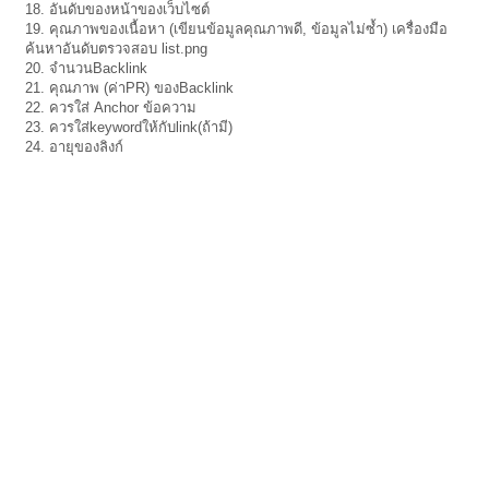
18. อันดับของหน้าของเว็บไซต์
19. คุณภาพของเนื้อหา (เขียนข้อมูลคุณภาพดี, ข้อมูลไม่ซ้ำ) เครื่องมือ
ค้นหาอันดับตรวจสอบ list.png
20. จำนวนBacklink
21. คุณภาพ (ค่าPR) ของBacklink
22. ควรใส่ Anchor ข้อความ
23. ควรใส่keywordให้กับlink(ถ้ามี)
24. อายุของลิงก์