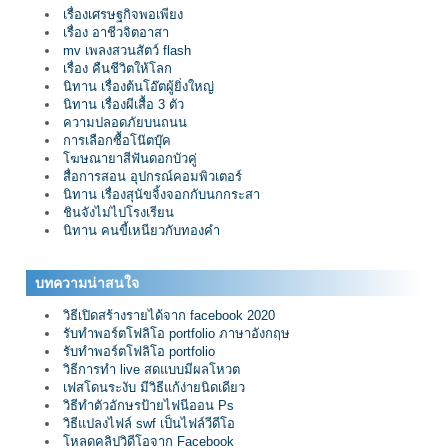
เรื่องเศรษฐกิจพอเพียง
เรื่อง อาชีวจิตอาสา
mv เพลงสวนสัตว์ flash
เรื่อง คืนชีวิตให้โลก
นิทาน เรื่องต้นโอ๊ตผู้ยิ่งใหญ่
นิทาน เรื่องผีเสื้อ 3 ตัว
ความปลอดภัยบนถนน
การเลือกซื้อโน๊ตบุ๊ค
โฆษณายาสีฟันดอกบัวคู่
สื่อการสอน อุปกรณ์คอมพิวเตอร์
นิทาน เรื่องสุนัขจิ้งจอกกับนกกระสา
ชินจังไม่ไปโรงเรียน
นิทาน คนขี้เหนียวกับทองคำ
บทความน่าสนใจ
วิธีเปิดสร้างรายได้จาก facebook 2020
รับทำพอร์ตโฟลิโอ portfolio ภาษาอังกฤษ
รับทำพอร์ตโฟลิโอ portfolio
วิธีการทำ live สดแบบมีผลโหวต
เฟสโดนระงับ มีวิธีแก้ง่ายนิดเดียว
วิธีทำตัวอักษรป้ายไฟนีออน Ps
วิธีแปลงไฟล์ swf เป็นไฟล์วีดีโอ
โหลดคลิปวิดีโอจาก Facebook