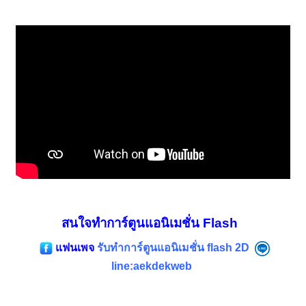
สนใจทำการ์ตูนแอนิเมชั่น Flash
แฟนเพจ
รับทําการ์ตูนแอนิเมชั่น flash 2D
line:aekdekweb