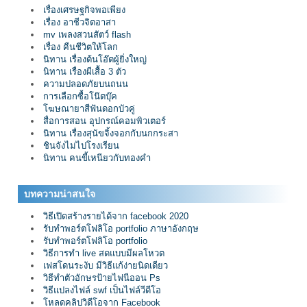
เรื่องเศรษฐกิจพอเพียง
เรื่อง อาชีวจิตอาสา
mv เพลงสวนสัตว์ flash
เรื่อง คืนชีวิตให้โลก
นิทาน เรื่องต้นโอ๊ตผู้ยิ่งใหญ่
นิทาน เรื่องผีเสื้อ 3 ตัว
ความปลอดภัยบนถนน
การเลือกซื้อโน๊ตบุ๊ค
โฆษณายาสีฟันดอกบัวคู่
สื่อการสอน อุปกรณ์คอมพิวเตอร์
นิทาน เรื่องสุนัขจิ้งจอกกับนกกระสา
ชินจังไม่ไปโรงเรียน
นิทาน คนขี้เหนียวกับทองคำ
บทความน่าสนใจ
วิธีเปิดสร้างรายได้จาก facebook 2020
รับทำพอร์ตโฟลิโอ portfolio ภาษาอังกฤษ
รับทำพอร์ตโฟลิโอ portfolio
วิธีการทำ live สดแบบมีผลโหวต
เฟสโดนระงับ มีวิธีแก้ง่ายนิดเดียว
วิธีทำตัวอักษรป้ายไฟนีออน Ps
วิธีแปลงไฟล์ swf เป็นไฟล์วีดีโอ
โหลดคลิปวิดีโอจาก Facebook