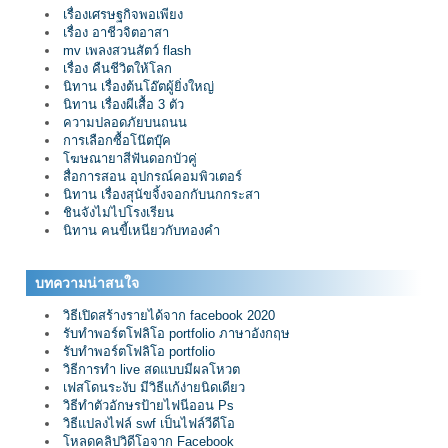
เรื่องเศรษฐกิจพอเพียง
เรื่อง อาชีวจิตอาสา
mv เพลงสวนสัตว์ flash
เรื่อง คืนชีวิตให้โลก
นิทาน เรื่องต้นโอ๊ตผู้ยิ่งใหญ่
นิทาน เรื่องผีเสื้อ 3 ตัว
ความปลอดภัยบนถนน
การเลือกซื้อโน๊ตบุ๊ค
โฆษณายาสีฟันดอกบัวคู่
สื่อการสอน อุปกรณ์คอมพิวเตอร์
นิทาน เรื่องสุนัขจิ้งจอกกับนกกระสา
ชินจังไม่ไปโรงเรียน
นิทาน คนขี้เหนียวกับทองคำ
บทความน่าสนใจ
วิธีเปิดสร้างรายได้จาก facebook 2020
รับทำพอร์ตโฟลิโอ portfolio ภาษาอังกฤษ
รับทำพอร์ตโฟลิโอ portfolio
วิธีการทำ live สดแบบมีผลโหวต
เฟสโดนระงับ มีวิธีแก้ง่ายนิดเดียว
วิธีทำตัวอักษรป้ายไฟนีออน Ps
วิธีแปลงไฟล์ swf เป็นไฟล์วีดีโอ
โหลดคลิปวิดีโอจาก Facebook