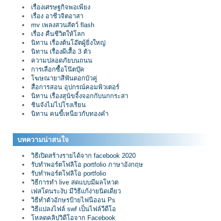
เรื่องเศรษฐกิจพอเพียง
เรื่อง อาชีวจิตอาสา
mv เพลงสวนสัตว์ flash
เรื่อง คืนชีวิตให้โลก
นิทาน เรื่องต้นโอ๊ตผู้ยิ่งใหญ่
นิทาน เรื่องผีเสื้อ 3 ตัว
ความปลอดภัยบนถนน
การเลือกซื้อโน๊ตบุ๊ค
โฆษณายาสีฟันดอกบัวคู่
สื่อการสอน อุปกรณ์คอมพิวเตอร์
นิทาน เรื่องสุนัขจิ้งจอกกับนกกระสา
ชินจังไม่ไปโรงเรียน
นิทาน คนขี้เหนียวกับทองคำ
บทความน่าสนใจ
วิธีเปิดสร้างรายได้จาก facebook 2020
รับทำพอร์ตโฟลิโอ portfolio ภาษาอังกฤษ
รับทำพอร์ตโฟลิโอ portfolio
วิธีการทำ live สดแบบมีผลโหวต
เฟสโดนระงับ มีวิธีแก้ง่ายนิดเดียว
วิธีทำตัวอักษรป้ายไฟนีออน Ps
วิธีแปลงไฟล์ swf เป็นไฟล์วีดีโอ
โหลดคลิปวิดีโอจาก Facebook