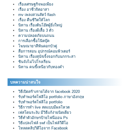
เรื่องเศรษฐกิจพอเพียง
เรื่อง อาชีวจิตอาสา
mv เพลงสวนสัตว์ flash
เรื่อง คืนชีวิตให้โลก
นิทาน เรื่องต้นโอ๊ตผู้ยิ่งใหญ่
นิทาน เรื่องผีเสื้อ 3 ตัว
ความปลอดภัยบนถนน
การเลือกซื้อโน๊ตบุ๊ค
โฆษณายาสีฟันดอกบัวคู่
สื่อการสอน อุปกรณ์คอมพิวเตอร์
นิทาน เรื่องสุนัขจิ้งจอกกับนกกระสา
ชินจังไม่ไปโรงเรียน
นิทาน คนขี้เหนียวกับทองคำ
บทความน่าสนใจ
วิธีเปิดสร้างรายได้จาก facebook 2020
รับทำพอร์ตโฟลิโอ portfolio ภาษาอังกฤษ
รับทำพอร์ตโฟลิโอ portfolio
วิธีการทำ live สดแบบมีผลโหวต
เฟสโดนระงับ มีวิธีแก้ง่ายนิดเดียว
วิธีทำตัวอักษรป้ายไฟนีออน Ps
วิธีแปลงไฟล์ swf เป็นไฟล์วีดีโอ
โหลดคลิปวิดีโอจาก Facebook