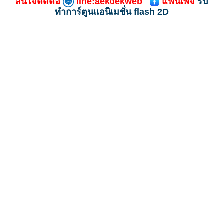
สนใจติดต่อ
line:aekdekweb
แฟนเพจ
รับ
ทําการ์ตูนแอนิเมชั่น flash 2D