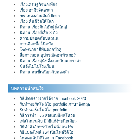
เรื่องเศรษฐกิจพอเพียง
เรื่อง อาชีวจิตอาสา
mv เพลงสวนสัตว์ flash
เรื่อง คืนชีวิตให้โลก
นิทาน เรื่องต้นโอ๊ตผู้ยิ่งใหญ่
นิทาน เรื่องผีเสื้อ 3 ตัว
ความปลอดภัยบนถนน
การเลือกซื้อโน๊ตบุ๊ค
โฆษณายาสีฟันดอกบัวคู่
สื่อการสอน อุปกรณ์คอมพิวเตอร์
นิทาน เรื่องสุนัขจิ้งจอกกับนกกระสา
ชินจังไม่ไปโรงเรียน
นิทาน คนขี้เหนียวกับทองคำ
บทความน่าสนใจ
วิธีเปิดสร้างรายได้จาก facebook 2020
รับทำพอร์ตโฟลิโอ portfolio ภาษาอังกฤษ
รับทำพอร์ตโฟลิโอ portfolio
วิธีการทำ live สดแบบมีผลโหวต
เฟสโดนระงับ มีวิธีแก้ง่ายนิดเดียว
วิธีทำตัวอักษรป้ายไฟนีออน Ps
วิธีแปลงไฟล์ swf เป็นไฟล์วีดีโอ
โหลดคลิปวิดีโอจาก Facebook