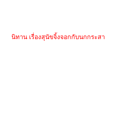
นิทาน เรื่องสุนัขจิ้งจอกกับนกกระสา